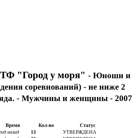
ТФ "Город у моря"
- Юноши и
едения соревнований) - не ниже 2
зряда. - Мужчины и женщины - 2007
Время
Кол-во
Статус
год назад
13
УТВЕРЖДЕНА