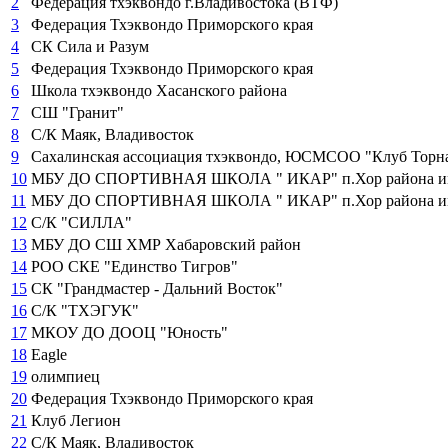
2
Федерация тхэквондо г.Владивостока (ВТФ)
3
Федерация Тхэквондо Приморского края
4
СК Сила и Разум
5
Федерация Тхэквондо Приморского края
6
Школа тхэквондо Хасанского района
7
СШ "Гранит"
8
С/К Маяк, Владивосток
9
Сахалинская ассоциация тхэквондо, ЮСМСОО "Клуб Торн
10
МБУ ДО СПОРТИВНАЯ ШКОЛА " ИКАР" п.Хор района имен
11
МБУ ДО СПОРТИВНАЯ ШКОЛА " ИКАР" п.Хор района имен
12
С/К "СИЛЛА"
13
МБУ ДО СШ ХМР Хабаровский район
14
РОО СКЕ "Единство Тигров"
15
СК "Грандмастер - Дальний Восток"
16
С/К "ТХЭГУК"
17
МКОУ ДО ДООЦ "Юность"
18
Eagle
19
олимпиец
20
Федерация Тхэквондо Приморского края
21
Клуб Легион
22
С/К Маяк, Владивосток