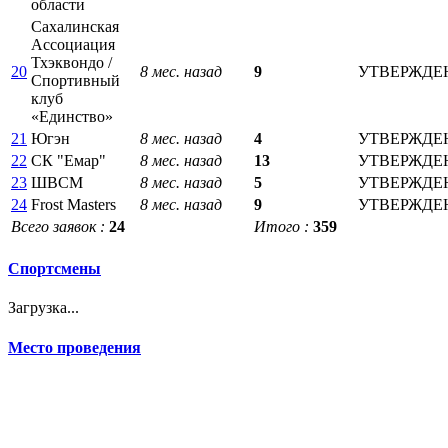
области
Сахалинская
Ассоциация
Тхэквондо /
20
8 мес. назад
9
УТВЕРЖДЕ
Спортивный
клуб
«Единство»
21
Югэн
8 мес. назад
4
УТВЕРЖДЕ
22
СК "Емар"
8 мес. назад
13
УТВЕРЖДЕ
23
ШВСМ
8 мес. назад
5
УТВЕРЖДЕ
24
Frost Masters
8 мес. назад
9
УТВЕРЖДЕ
Всего заявок :
24
Итого :
359
Спортсмены
Загрузка...
Место проведения