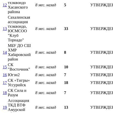
тхэквондо
12
8 мес. назад
5
УТВЕРЖДЕ
Хасанского
района
Сахалинская
ассоциация
тхэквондо,
13
8 мес. назад
33
УТВЕРЖДЕ
ЮСМСОО
"Клуб
Торнадо"
МБУ ДО СШ
ХМР
14
8 мес. назад
8
УТВЕРЖДЕ
Хабаровский
район
СК
15
8 мес. назад
10
УТВЕРЖДЕ
"Восточник"
16
Югэн2
8 мес. назад
7
УТВЕРЖДЕ
СК «Тигры»
17
8 мес. назад
18
УТВЕРЖДЕ
Уссурийск
СК Сила и
18
8 мес. назад
7
УТВЕРЖДЕ
Разум
Ассоциация
ТКД ВТФ
19
8 мес. назад
13
УТВЕРЖДЕ
Амурской