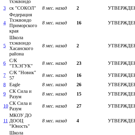
тхэквондо
3
ск "СОКОЛ"
8 мес. назад
2
УТВЕРЖДЕ
Федерация
Тхэквондо
4
8 мес. назад
16
УТВЕРЖДЕ
Приморского
края
Школа
тхэквондо
5
8 мес. назад
2
УТВЕРЖДЕ
Хасанского
района
С/К
6
8 мес. назад
23
УТВЕРЖДЕ
"ТХЭГУК"
С/К "Новик"
7
8 мес. назад
16
УТВЕРЖДЕ
57
8
Eagle
8 мес. назад
26
УТВЕРЖДЕ
СК Сила и
9
8 мес. назад
15
УТВЕРЖДЕ
Разум
СК Сила и
10
8 мес. назад
27
УТВЕРЖДЕ
Разум
МКОУ ДО
11
ДООЦ
8 мес. назад
4
УТВЕРЖДЕ
"Юность"
Школа