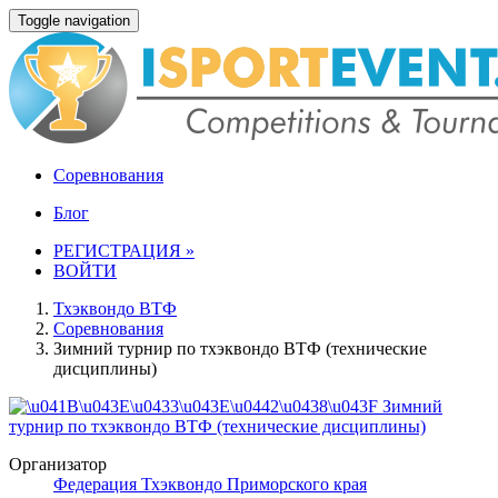
Toggle navigation
Соревнования
Блог
РЕГИСТРАЦИЯ »
ВОЙТИ
Тхэквондо ВТФ
Соревнования
Зимний турнир по тхэквондо ВТФ (технические
дисциплины)
Организатор
Федерация Тхэквондо Приморского края