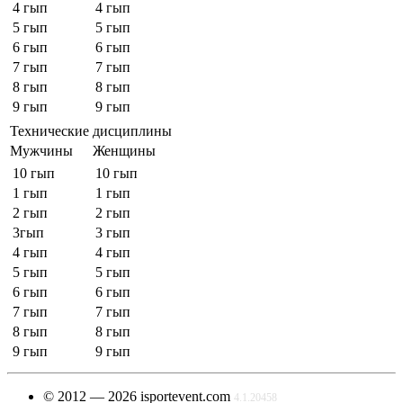
4 гып
4 гып
5 гып
5 гып
6 гып
6 гып
7 гып
7 гып
8 гып
8 гып
9 гып
9 гып
Технические дисциплины
Мужчины
Женщины
10 гып
10 гып
1 гып
1 гып
2 гып
2 гып
3гып
3 гып
4 гып
4 гып
5 гып
5 гып
6 гып
6 гып
7 гып
7 гып
8 гып
8 гып
9 гып
9 гып
© 2012 — 2026 isportevent.com
4.1.20458