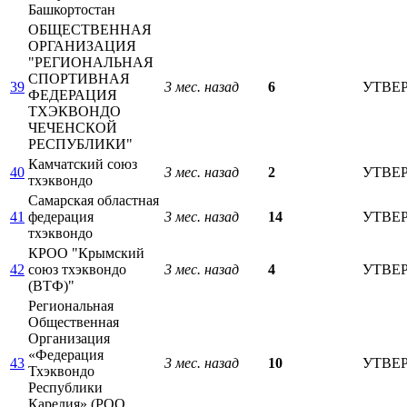
Башкортостан
ОБЩЕСТВЕННАЯ
ОРГАНИЗАЦИЯ
"РЕГИОНАЛЬНАЯ
СПОРТИВНАЯ
39
3 мес. назад
6
УТВЕ
ФЕДЕРАЦИЯ
ТХЭКВОНДО
ЧЕЧЕНСКОЙ
РЕСПУБЛИКИ"
Камчатский союз
40
3 мес. назад
2
УТВЕ
тхэквондо
Самарская областная
41
федерация
3 мес. назад
14
УТВЕ
тхэквондо
КРОО "Крымский
42
союз тхэквондо
3 мес. назад
4
УТВЕ
(ВТФ)"
Региональная
Общественная
Организация
«Федерация
43
3 мес. назад
10
УТВЕ
Тхэквондо
Республики
Карелия» (РОО