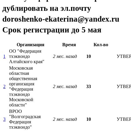
дублировать на эл.почту
doroshenko-ekaterina@yandex.ru
Срок регистрации до 5 мая
Организация
Время
Кол-во
ОО "Федерация
1
тхэквондо
2 мес. назад
10
УТВЕ
Алтайского края"
Московская
областная
общественная
организация
2
2 мес. назад
33
УТВЕ
"Федерация
тхэквондо
Московской
области"
ВРОО
"Волгоградская
3
2 мес. назад
10
УТВЕ
Федерация
тхэквондо"