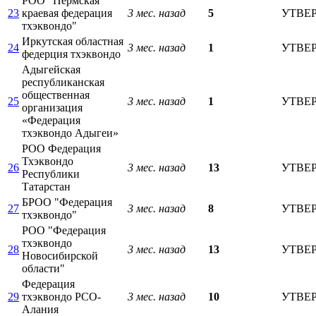
РОО "Пермская
23
краевая федерация
3 мес. назад
5
УТВЕ
тхэквондо"
Иркутская областная
24
3 мес. назад
1
УТВЕ
федерция тхэквондо
Адыгейская
республиканская
общественная
25
3 мес. назад
1
УТВЕ
организация
«Федерация
тхэквондо Адыгеи»
РОО Федерация
Тхэквондо
26
3 мес. назад
13
УТВЕ
Республики
Татарстан
БРОО "Федерация
27
3 мес. назад
8
УТВЕ
тхэквондо"
РОО "Федерация
тхэквондо
28
3 мес. назад
13
УТВЕ
Новосибирской
области"
Федерация
29
тхэквондо РСО-
3 мес. назад
10
УТВЕ
Алания