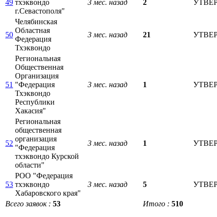
49
тхэквондо
3 мес. назад
2
УТВЕ
г.Севастополя"
Челябинская
Областная
50
3 мес. назад
21
УТВЕ
Федерация
Тхэквондо
Региональная
Общественная
Организация
51
"Федерация
3 мес. назад
1
УТВЕ
Тхэквондо
Республики
Хакасия"
Региональная
общественная
организация
52
3 мес. назад
1
УТВЕ
"Федерация
тхэквондо Курской
области"
РОО "Федерация
53
тхэквондо
3 мес. назад
5
УТВЕ
Хабаровского края"
Всего заявок :
53
Итого :
510