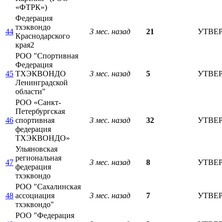
«ФТРК»)
Федерация
тхэквондо
44
3 мес. назад
21
УТВЕ
Краснодарского
края2
РОО "Спортивная
Федерация
45
ТХЭКВОНДО
3 мес. назад
5
УТВЕ
Ленинградской
области"
РОО «Санкт-
Петербургская
46
спортивная
3 мес. назад
32
УТВЕ
федерация
ТХЭКВОНДО»
Ульяновская
региональная
47
3 мес. назад
8
УТВЕ
федерация
тхэквондо
РОО "Сахалинская
48
ассоциация
3 мес. назад
7
УТВЕ
тхэквондо"
РОО "Федерация