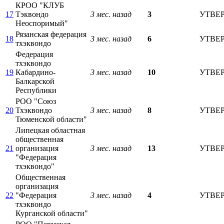
КРОО "КЛУБ
17
Тэквондо
3 мес. назад
3
УТВЕ
Неоспоримый"
Рязанская федерация
18
3 мес. назад
6
УТВЕ
тхэквондо
Федерация
тхэквондо
19
Кабардино-
3 мес. назад
10
УТВЕ
Балкарской
Республики
РОО "Союз
20
Тхэквондо
3 мес. назад
8
УТВЕ
Тюменской области"
Липецкая областная
общественная
21
организация
3 мес. назад
13
УТВЕ
"Федерация
тхэквондо"
Общественная
организация
22
"Федерация
3 мес. назад
4
УТВЕ
тхэквондо
Курганской области"