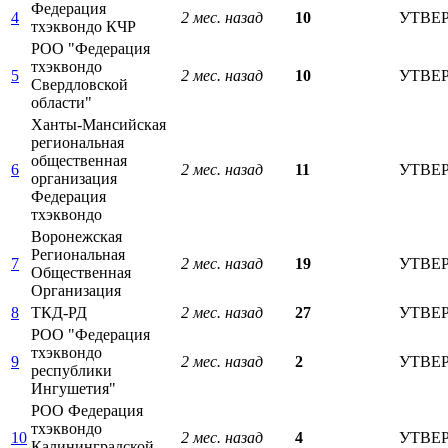
Федерация
4
2 мес. назад
10
УТВЕ
тхэквондо КЧР
РОО "Федерация
тхэквондо
5
2 мес. назад
10
УТВЕ
Свердловской
области"
Ханты-Мансийская
региональная
общественная
6
2 мес. назад
11
УТВЕ
организация
Федерация
тхэквондо
Воронежская
Региональная
7
2 мес. назад
19
УТВЕ
Общественная
Организация
8
ТКД-РД
2 мес. назад
27
УТВЕ
РОО "Федерация
тхэквондо
9
2 мес. назад
2
УТВЕ
республики
Ингушетия"
РОО Федерация
тхэквондо
10
2 мес. назад
4
УТВЕ
Калининградской