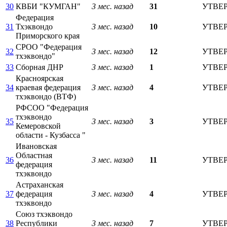
30
КВБИ "КУМГАН"
3 мес. назад
31
УТВЕ
Федерация
31
Тхэквондо
3 мес. назад
10
УТВЕ
Приморского края
СРОО "Федерация
32
3 мес. назад
12
УТВЕ
тхэквондо"
33
Сборная ДНР
3 мес. назад
1
УТВЕ
Красноярская
34
краевая федерация
3 мес. назад
4
УТВЕ
тхэквондо (ВТФ)
РФСОО "Федерация
тхэквондо
35
3 мес. назад
3
УТВЕ
Кемеровской
области - Кузбасса "
Ивановская
Областная
36
3 мес. назад
11
УТВЕ
федерация
тхэквондо
Астраханская
37
федерация
3 мес. назад
4
УТВЕ
тхэквондо
Союз тхэквондо
38
Республики
3 мес. назад
7
УТВЕ