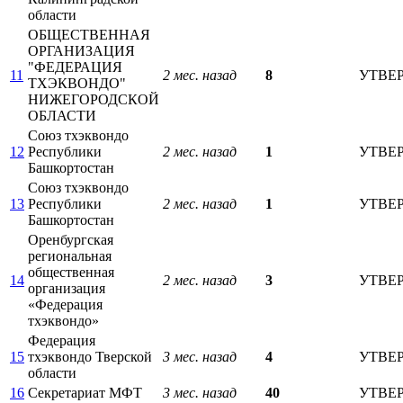
области
ОБЩЕСТВЕННАЯ
ОРГАНИЗАЦИЯ
"ФЕДЕРАЦИЯ
11
2 мес. назад
8
УТВЕ
ТХЭКВОНДО"
НИЖЕГОРОДСКОЙ
ОБЛАСТИ
Союз тхэквондо
12
Республики
2 мес. назад
1
УТВЕ
Башкортостан
Союз тхэквондо
13
Республики
2 мес. назад
1
УТВЕ
Башкортостан
Оренбургская
региональная
общественная
14
2 мес. назад
3
УТВЕ
организация
«Федерация
тхэквондо»
Федерация
15
тхэквондо Тверской
3 мес. назад
4
УТВЕ
области
16
Секретариат МФТ
3 мес. назад
40
УТВЕ